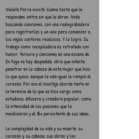
Violeta Parra insiste. Llama hasta que le 
responden, entra sin que le abran. Anda 
buscando canciones, con una radiograbadora 
para registrarlas y un vino para convencer a 
los viejos cantores recelosos. Y lo logra. Su 
trabajo como recopiladora es retratado con 
humor, ternura y canciones en una escena de 
En fuga no hay despedida, obra que intenta 
penetrar en la cabeza de esta mujer que hizo 
lo que quiso, aunque la vida igual le rompió el 
corazón. Por eso el montaje aborda tanto en 
la herencia de la que se hizo cargo como 
estudiosa, difusora y creadora popular, como 
la intensidad de las pasiones que la 
movilizaron y el filo persistente de sus ideas.
La complejidad de su vida y su muerte, su 
corazón y su cabeza, sus obras y los 