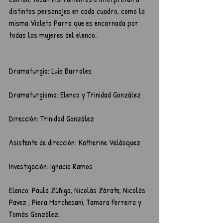
distintos personajes en cada cuadro, como la 
misma Violeta Parra que es encarnada por 
todas las mujeres del elenco. 
Dramaturgia: Luis Barrales 
Dramaturgismo: Elenco y Trinidad González 
Dirección: Trinidad González
Asistente de dirección: Katherine Velásquez
Investigación: Ignacio Ramos 
Elenco: Paula Zúñiga, Nicolás Zárate, Nicolás 
Pavez , Piera Marchesani, Tamara Ferreira y 
Tomás González.