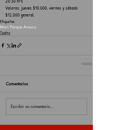
20:30 hrs
Valores: jueves $10.000, viernes y sábado 
$12.000 general
Etiquetas:
Mori Parque Arauco
Teatro
Comentarios
Escribir un comentario...