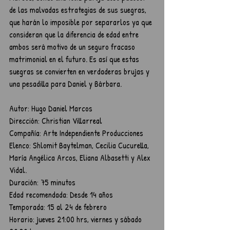
de las malvadas estrategias de sus suegras, 
que harán lo imposible por separarlos ya que 
consideran que la diferencia de edad entre 
ambos será motivo de un seguro fracaso 
matrimonial en el futuro. Es así que estas 
suegras se convierten en verdaderas brujas y 
una pesadilla para Daniel y Bárbara.
Autor: Hugo Daniel Marcos
Dirección: Christian Villarreal
Compañía: Arte Independiente Producciones
Elenco: Shlomit Baytelman, Cecilia Cucurella, 
María Angélica Arcos, Eliana Albasetti y Alex 
Vidal.
Duración: 75 minutos
Edad recomendada: Desde 14 años
Temporada: 15 al 24 de febrero
Horario: jueves 21:00 hrs, viernes y sábado 