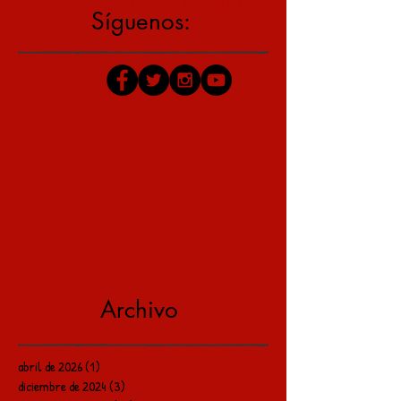
estás en una página antigua, click aquí para v
Síguenos:
Archivo
abril de 2026
(1)
1 entrada
diciembre de 2024
(3)
3 entradas