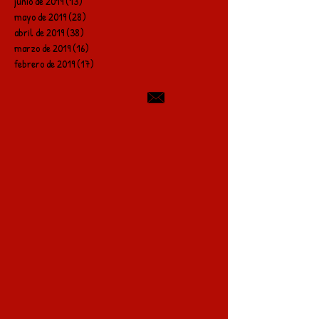
junio de 2019
(13)
13 entradas
mayo de 2019
(28)
28 entradas
abril de 2019
(38)
38 entradas
marzo de 2019
(16)
16 entradas
febrero de 2019
(17)
17 entradas