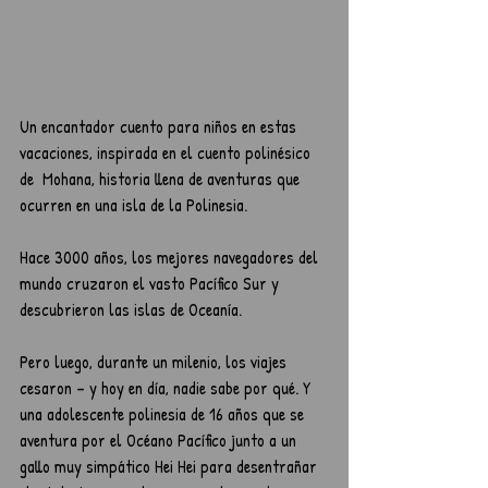
Un encantador cuento para niños en estas 
vacaciones, inspirada en el cuento polinésico 
de  Mohana, historia llena de aventuras que 
ocurren en una isla de la Polinesia.
Hace 3000 años, los mejores navegadores del 
mundo cruzaron el vasto Pacífico Sur y 
descubrieron las islas de Oceanía.
Pero luego, durante un milenio, los viajes 
cesaron – y hoy en día, nadie sabe por qué. Y 
una adolescente polinesia de 16 años que se 
aventura por el Océano Pacífico junto a un 
gallo muy simpático Hei Hei para desentrañar 