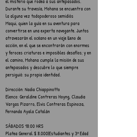
el misterio que rodea a sus antepasados. 
Durante su travesía, Mohana se encuentra con 
la alguna vez todopoderoso semidiós
Maqui, quien la guía en su aventura para 
convertirse en una experta navegante. Juntos 
atravesarán el océano en un viaje lleno de 
acción, en el que se encontrarán con enormes 
y feroces criaturas e imposibles desafíos; y en 
el camino, Mohana cumple la misión de sus 
antepasados y descubre lo que siempre 
persiguió: su propia identidad.
Dirección: Nadia Chiappinotto
Elenco: Geraldine Contreras Hoyng, Claudia 
Vargas Pizarro, Elvis Contreras Espinoza, 
Fernanda Ayala Catalán
SÁBADOS 18:00 HRS
Platea General $ 8.000|Estudiantes y 3ª Edad 