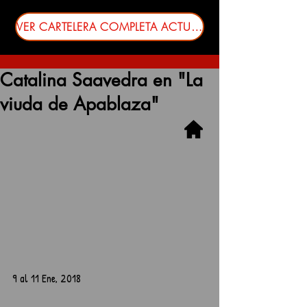
VER CARTELERA COMPLETA ACTUALIZADA
Catalina Saavedra en "La
viuda de Apablaza"
9 al 11 Ene, 2018