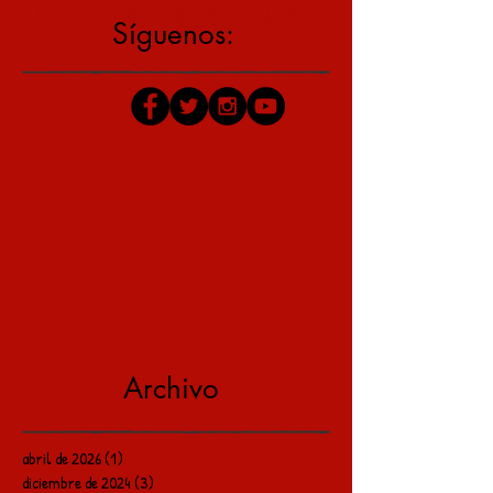
estás en una página antigua, click aquí para v
Síguenos:
Archivo
abril de 2026
(1)
1 entrada
diciembre de 2024
(3)
3 entradas