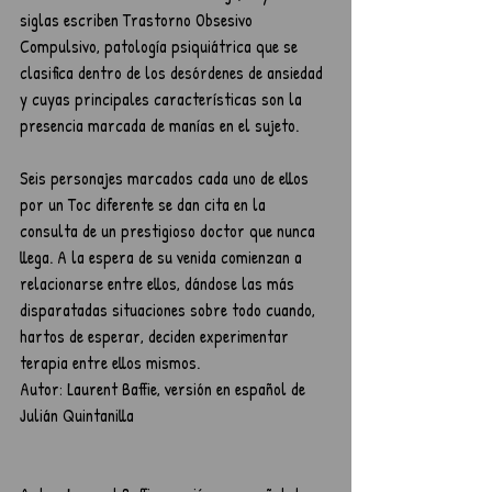
siglas escriben Trastorno Obsesivo 
Compulsivo, patología psiquiátrica que se 
clasifica dentro de los desórdenes de ansiedad 
y cuyas principales características son la 
presencia marcada de manías en el sujeto.
Seis personajes marcados cada uno de ellos 
por un Toc diferente se dan cita en la 
consulta de un prestigioso doctor que nunca 
llega. A la espera de su venida comienzan a 
relacionarse entre ellos, dándose las más 
disparatadas situaciones sobre todo cuando, 
hartos de esperar, deciden experimentar 
terapia entre ellos mismos.
Autor: Laurent Baffie, versión en español de 
Julián Quintanilla