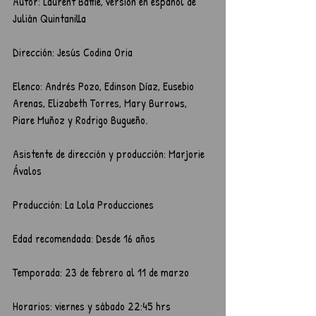
Autor: Laurent Baffie, versión en español de 
Julián Quintanilla
Dirección: Jesús Codina Oria
Elenco: Andrés Pozo, Edinson Díaz, Eusebio 
Arenas, Elizabeth Torres, Mary Burrows, 
Piare Muñoz y Rodrigo Bugueño.
Asistente de dirección y producción: Marjorie 
Ávalos
Producción: La Lola Producciones
Edad recomendada: Desde 16 años
Temporada: 23 de febrero al 11 de marzo
Horarios: viernes y sábado 22:45 hrs