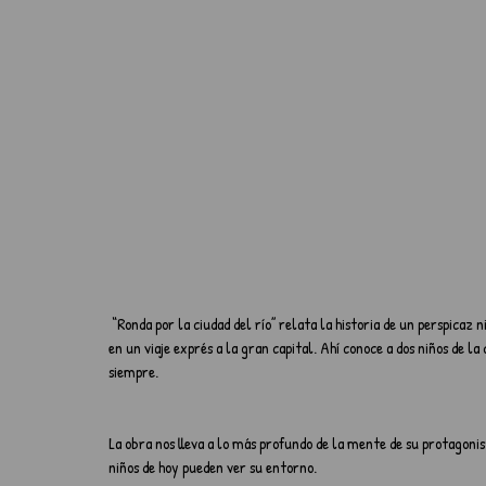
 “Ronda por la ciudad del río” relata la historia de un perspicaz niño de 8 años que vive en un pequeño pueblo al sur de su país y es llevado 
en un viaje exprés a la gran capital. Ahí conoce a dos niños de la
siempre.
La obra nos lleva a lo más profundo de la mente de su protagonis
niños de hoy pueden ver su entorno. 