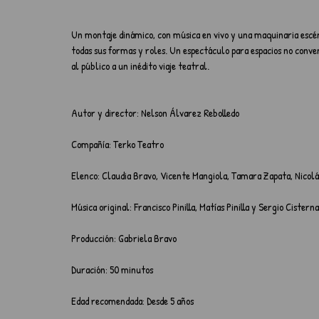
Un montaje dinámico, con música en vivo y una maquinaria escéni
todas sus formas y roles. Un espectáculo para espacios no conve
al público a un inédito viaje teatral.
Autor y director: Nelson Álvarez Rebolledo
Compañía: Terko Teatro 
Elenco: Claudia Bravo, Vicente Mangiola, Tamara Zapata, Nicolá
Música original: Francisco Pinilla, Matías Pinilla y Sergio Cisterna
Producción: Gabriela Bravo
Duración: 50 minutos
Edad recomendada: Desde 5 años