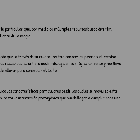
e particular que, por medio de múltiples recursos busca divertir, 
l arte de la magia.
rado que, a través de su relato, invita a conocer su pasado y el camino 
s recuerdos, el artista nos inmiscuye en su mágico universo y nos lleva 
obrellevar para conseguir el éxito.
co las características particulares desde las cuales se moviliza esta 
n, hasta la interacción protagónica que puede llegar a cumplir cada uno 