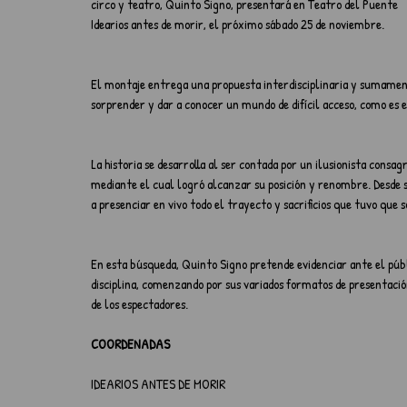
circo y teatro, Quinto Signo, presentará en Teatro del Puente 
Idearios antes de morir, el próximo sábado 25 de noviembre.
El montaje entrega una propuesta interdisciplinaria y sumament
sorprender y dar a conocer un mundo de difícil acceso, como es e
La historia se desarrolla al ser contada por un ilusionista consag
mediante el cual logró alcanzar su posición y renombre. Desde su
a presenciar en vivo todo el trayecto y sacrificios que tuvo que s
En esta búsqueda, Quinto Signo pretende evidenciar ante el públi
disciplina, comenzando por sus variados formatos de presentació
de los espectadores.
COORDENADAS
IDEARIOS ANTES DE MORIR