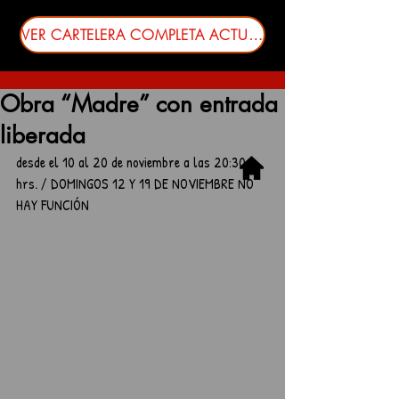
VER CARTELERA COMPLETA ACTUALIZADA
Obra “Madre” con entrada
liberada
desde el 10 al 20 de noviembre a las 20:30 
hrs. / DOMINGOS 12 Y 19 DE NOVIEMBRE NO 
HAY FUNCIÓN