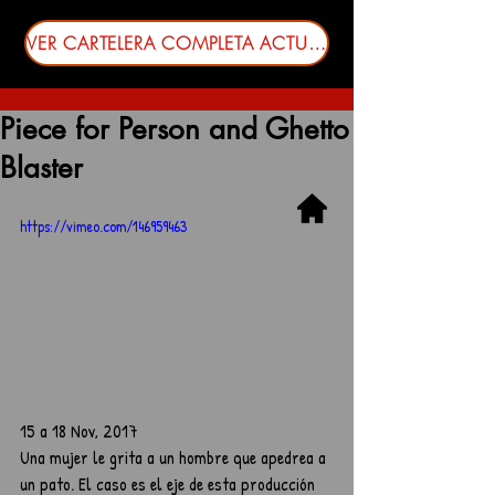
VER CARTELERA COMPLETA ACTUALIZADA
Piece for Person and Ghetto
Blaster
https://vimeo.com/146959463
15 a 18 Nov, 2017
Una mujer le grita a un hombre que apedrea a 
un pato. El caso es el eje de esta producción 