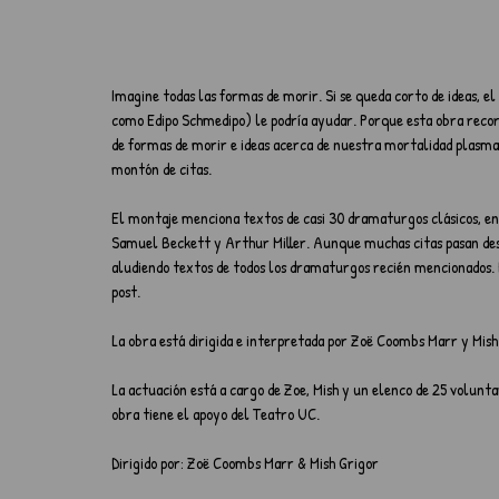
Imagine todas las formas de morir. Si se queda corto de ideas, el
como Edipo Schmedipo) le podría ayudar. Porque esta obra recor
de formas de morir e ideas acerca de nuestra mortalidad plasmad
montón de citas.
El montaje menciona textos de casi 30 dramaturgos clásicos, ent
Samuel Beckett y Arthur Miller. Aunque muchas citas pasan desa
aludiendo textos de todos los dramaturgos recién mencionados. 
post.
La obra está dirigida e interpretada por Zoë Coombs Marr y Mish 
La actuación está a cargo de Zoe, Mish y un elenco de 25 volunta
obra tiene el apoyo del Teatro UC. 
Dirigido por: Zoë Coombs Marr & Mish Grigor