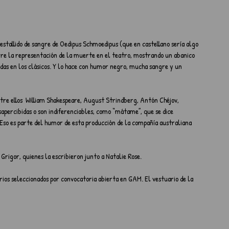
 estallido de sangre de Oedipus Schmoedipus (que en castellano sería algo 
re la representación de la muerte en el teatro, mostrando un abanico 
as en los clásicos. Y lo hace con humor negro, mucha sangre y un 
re ellos  William Shakespeare, August Strindberg, Antón Chéjov, 
percibidas o son indiferenciables, como “mátame”, que se dice 
Eso es parte del humor de esta producción de la compañía australiana 
Grigor, quienes la escribieron junto a Natalie Rose.
rios seleccionados por convocatoria abierta en GAM. El vestuario de la 