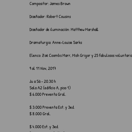
Compositor: James Brown
Diseñador: Robert Cousins
Diseñador de iluminación: Matthew Marshall
Dramaturgia: Anne-Louise Sarks
Elenco: Zoë Coombs Marr, Mish Grigor y 25 fabulosos voluntari
9 al 11 Nov, 2017
Ju a Sá – 20.30 h
Sala A2 (edificio A, piso 1)
$ 6.000 Preventa Gral.
$ 3.000 Preventa Est. y 3ed.
$ 8.000 Gral.
$ 4.000 Est. y 3ed.