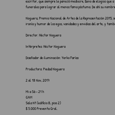
escritor, que siempre le pareció mediocre, lleno de elogios que 
funerales para lograr al menos fama póstuma. De ahí su nombre,
Noguera, Premio Nacional de Artes de la Representación 2015, s
ironía y humor de los egos, vanidades y envidias del arte, y tam
Director: Héctor Noguera
Intérpretes: Héctor Noguera 
Diseñador de iluminación: Yerko Farías
Productora: Piedad Noguera
2 al 18 Nov, 2017
Mi a Sá – 21 h
GAM
Sala N1 (edificio B, piso 2)
$ 5.000 Preventa Gral. 