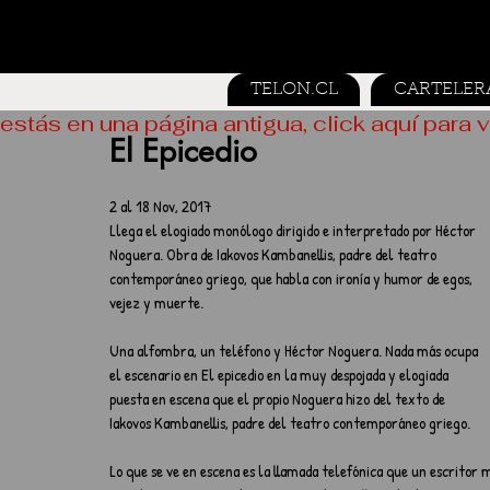
TELON.CL
CARTELER
estás en una página antigua, click aquí para v
El Epicedio
2 al 18 Nov, 2017
Llega el elogiado monólogo dirigido e interpretado por Héctor 
Noguera. Obra de Iakovos Kambanellis, padre del teatro 
contemporáneo griego, que habla con ironía y humor de egos, 
vejez y muerte.  
Una alfombra, un teléfono y Héctor Noguera. Nada más ocupa 
el escenario en El epicedio en la muy despojada y elogiada 
puesta en escena que el propio Noguera hizo del texto de 
Iakovos Kambanellis, padre del teatro contemporáneo griego.
Lo que se ve en escena es la llamada telefónica que un escritor 