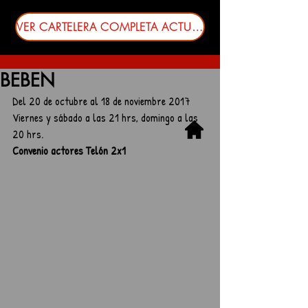
VER CARTELERA COMPLETA ACTUALIZADA
BEBEN
Del 20 de octubre al 18 de noviembre 2017
Viernes y sábado a las 21 hrs, domingo a las 
20 hrs.
Convenio actores Telón 2x1 