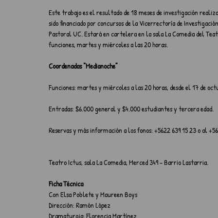
Este trabajo es el resultado de 18 meses de investigación realiza
sido financiado por concursos de la Vicerrectoría de Investigación
Pastoral UC. Estará en cartelera en la sala La Comedia del Teatr
funciones, martes y miércoles a las 20 horas. 
Coordenadas “Medianoche”
Funciones: martes y miércoles a las 20 horas, desde el 17 de oct
Entradas: $6.000 general y $4.000 estudiantes y tercera edad.
Reservas y más información a los fonos: +5622 639 15 23 o al +5
Teatro Ictus, sala La Comedia, Merced 349 - Barrio Lastarria.
Ficha Técnica
Con Elsa Poblete y Maureen Boys
Dirección: Ramón López
Dramaturgia: Florencia Martínez