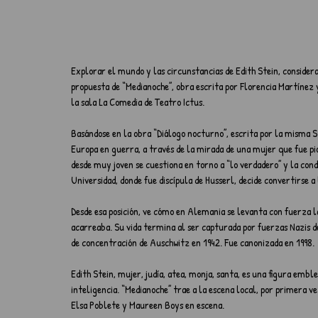
Explorar el mundo y las circunstancias de Edith Stein, considera
propuesta de “Medianoche”, obra escrita por Florencia Martínez 
la sala La Comedia de Teatro Ictus.
Basándose en la obra “Diálogo nocturno”, escrita por la misma S
Europa en guerra, a través de la mirada de una mujer que fue pio
desde muy joven se cuestiona en torno a “lo verdadero” y la cond
Universidad, donde fue discípula de Husserl, decide convertirse a
Desde esa posición, ve cómo en Alemania se levanta con fuerza la
acarreaba. Su vida termina al ser capturada por fuerzas Nazis d
de concentración de Auschwitz en 1942. Fue canonizada en 1998.
Edith Stein, mujer, judía, atea, monja, santa, es una figura embl
inteligencia. “Medianoche” trae a la escena local, por primera v
Elsa Poblete y Maureen Boys en escena.