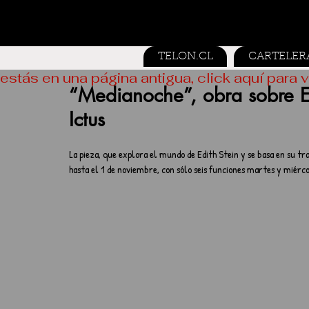
TELON.CL
CARTELER
estás en una página antigua, click aquí para v
“Medianoche”, obra sobre Ed
Ictus
La pieza, que explora el mundo de Edith Stein y se basa en su tr
hasta el 1 de noviembre, con sólo seis funciones martes y miérco