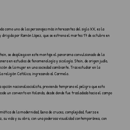
da como uno de los personajes más interesantes del siglo XX, es la 
y dirigida por Ramón López, que se estrena el martes 17 de octubre en 
tein, se despliega en este montaje el panorama convulsionado de la 
nera en estudios de fenomenología y sicología. Stein, de origen judío, 
ición de la mujer en una sociedad cambiante. Tras estudiar en la 
 la religión Católica, ingresando al Carmelo. 
 opción nacionalsocialista, previendo temprano el peligro que esto 
esde un convento en Holanda, desde donde fue trasladada hacia el campo 
emática de la modernidad, llena de cruces, complejidad, fuerza e 
ez, su vida y su obra, con una poderosa visualidad contemporánea, con 