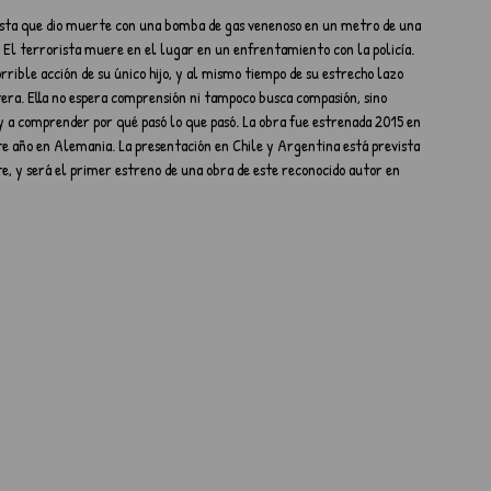
ta que dio muerte con una bomba de gas venenoso en un metro de una 
. El terrorista muere en el lugar en un enfrentamiento con la policía. 
rible acción de su único hijo, y al mismo tiempo de su estrecho lazo 
tera. Ella no espera comprensión ni tampoco busca compasión, sino 
o y a comprender por qué pasó lo que pasó. La obra fue estrenada 2015 en 
te año en Alemania. La presentación en Chile y Argentina está prevista 
 y será el primer estreno de una obra de este reconocido autor en 