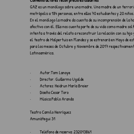
Convenio actores Telón precio estudiantes
GAZ es un monólogo sobre una madre. Una madre de un terroris
metrópolis a 184 personas, entre ellos 70 estudiantes y 20 niños
En el monólogo la madre da cuenta de su incomprensión de la hor
afectivo con él. Ella nos cuenta parte de su vida como madre sol
intenta a través del relato a reconstruir la relación con su hij
el teatro de Malpertuis en Flandes y se estrenará en Mayo de es
para los meses de Octubre y Noviembre de 2017 respectivamente,
Latinoamérica.
·          Autor:Tom Lanoye
·          Director: Guillermo Ugalde
·          Actores: Heidrun María Breier
·          Diseño:Cesar Toro
·          Música:Pablo Aranda
Teatro Camilo Henríquez
Amunátegui 31
·          Teléfono de reserva: 232013861