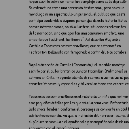
hayan escrito sobre un tema tan complejo como es la depresión.
Se estructura como una narración testimonial, pero no es un 
monólogo ni un espectáculo unipersonal: el público que asiste 
participa dando vida a algunos personajes de esta historia. Estas 
breves intervenciones, no sólo ilustran situaciones relevantes 
de la narración, sino que aportan una comunión emotiva, una 
empatía que facilita el testimonio”. Así describe Alejandro 
Castillo a Todas esas cosas maravillosas, que se estrenará en 
Teatro Mori Bellavista con temporada a partir del 6 de octubre.
Bajo la dirección de Castillo (Coronación), el sensible montaje 
escrito por el autor británico Duncan Macmillan (Pulmones) se 
estrena en Chile, trayendo además de regreso a las tablas al po
características muy especiales y Álvaro las tiene con creces: ce
Todas esas cosas maravillosas es el relato de un niño que, enfrent
esos pequeños detalles por los que vale la pena vivir. Enfrentad
lista crece también conforme el personaje se convierte en adulto
asistentes es esencial ya que, a invitación del narrador, asume
el público se vincula a él ayudándolo y acompañándolo desde un
encuentro con el amor”, agrega.