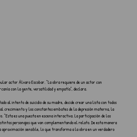
 
pular actor Álvaro Escobar. “La obra requiere de un actor con 
rcanía con la gente, versatilidad y empatía”, declara.
ado al intento de suicidio de su madre, decide crear una lista con todos 
o al crecimiento y los constantes embates de la depresión materna, la 
. “Esta es una puesta en escena interactiva. La participación de los 
 distintos personajes que van complementando el relato. De esta manera 
a aproximación sensible, lo que transforma a la obra en un verdadero 