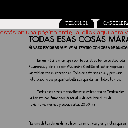
TELON.CL
CARTELER
estás en una página antigua, click aquí para v
TODAS ESAS COSAS MARA
ÁLVARO ESCOBAR VUELVE AL TEATRO CON OBRA DE DUNCA
·         En un inédito montaje escrito por el autor de la elogiada 
Pulmones, y dirigido por Alejandro Castillo, el actor regresa a 
las tablas con el estreno en Chile de este sensible y peculiar 
relato sobre las pequeñas bellezas que dan sentido a la vida.
·         Todas esas cosas maravillosas se estrenará en Teatro Mori 
Bellavista con funciones desde el 6 de octubre al 11 de 
noviembre, viernes y sábado a las 20:30 hrs.
“Es una de las obras de teatro más emotivas y originales que se 