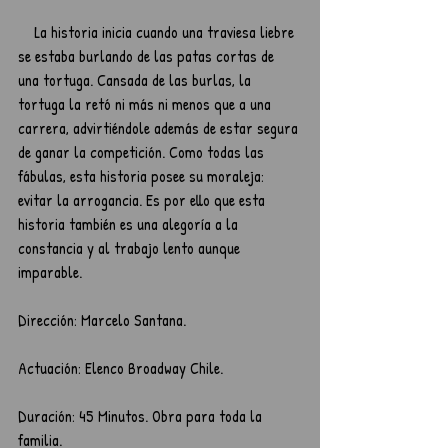
    La historia inicia cuando una traviesa liebre 
se estaba burlando de las patas cortas de 
una tortuga. Cansada de las burlas, la 
tortuga la retó ni más ni menos que a una 
carrera, advirtiéndole además de estar segura 
de ganar la competición. Como todas las 
fábulas, esta historia posee su moraleja: 
evitar la arrogancia. Es por ello que esta 
historia también es una alegoría a la 
constancia y al trabajo lento aunque 
imparable.
Dirección: Marcelo Santana.
Actuación: Elenco Broadway Chile. 
Duración: 45 Minutos. Obra para toda la 
familia.