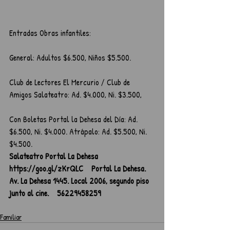
Entradas Obras infantiles: 
General: Adultos $6.500, Niños $5.500. 
Club de Lectores El Mercurio / Club de 
Amigos Salateatro: Ad. $4.000, Ni. $3.500,
Con Boletas Portal la Dehesa del Día: Ad. 
$6.500, Ni. $4.000. Atrápalo: Ad. $5.500, Ni. 
$4.500.
Salateatro Portal La Dehesa    
https://goo.gl/zKrQLC    Portal La Dehesa. 
Av. La Dehesa 1445. Local 2006, segundo piso 
junto al cine.    56229458259
Familiar