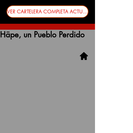
VER CARTELERA COMPLETA ACTUALIZADA
Häpe, un Pueblo Perdido