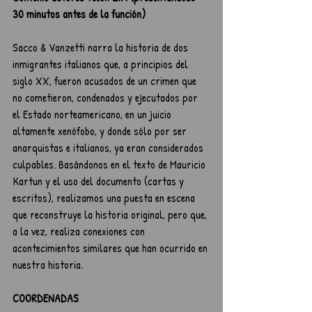
30 minutos antes de la función)
Sacco & Vanzetti narra la historia de dos 
inmigrantes italianos que, a principios del 
siglo XX, fueron acusados de un crimen que 
no cometieron, condenados y ejecutados por 
el Estado norteamericano, en un juicio 
altamente xenófobo, y donde sólo por ser 
anarquistas e italianos, ya eran considerados 
culpables. Basándonos en el texto de Mauricio 
Kartun y el uso del documento (cartas y 
escritos), realizamos una puesta en escena 
que reconstruye la historia original, pero que, 
a la vez, realiza conexiones con 
acontecimientos similares que han ocurrido en 
nuestra historia.
COORDENADAS