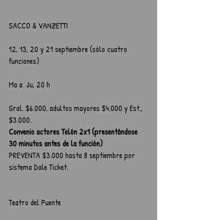
SACCO & VANZETTI
12, 13, 20 y 21 septiembre (sólo cuatro 
funciones)
Ma a  Ju, 20 h 
Gral. $6.000, adultos mayores $4.000 y Est., 
$3.000.
Convenio actores Telón 2x1 (presentándose 
30 minutos antes de la función)
PREVENTA $3.000 hasta 8 septiembre por 
sistema Dale Ticket.
Teatro del Puente