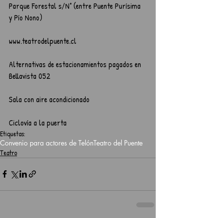
Parque Forestal s/N° (entre Puente Purísima 
y Pío Nono)
www.teatrodelpuente.cl 
Alternativas de estacionamientos pagados en 
Bellavista 052
Sala con aire acondicionado
Ciclovía a la puerta
Etiquetas:
Convenio para actores de Telón
Teatro del Puente
Teatro