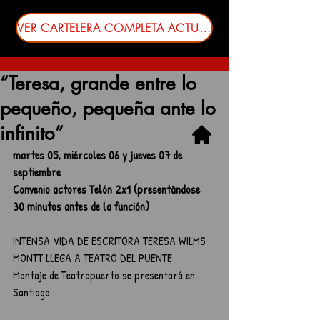
VER CARTELERA COMPLETA ACTUALIZADA
“Teresa, grande entre lo
pequeño, pequeña ante lo
infinito”
martes 05, miércoles 06 y jueves 07 de 
septiembre
Convenio actores Telón 2x1 (presentándose 
30 minutos antes de la función)
INTENSA VIDA DE ESCRITORA TERESA WILMS 
MONTT LLEGA A TEATRO DEL PUENTE
Montaje de Teatropuerto se presentará en 
Santiago