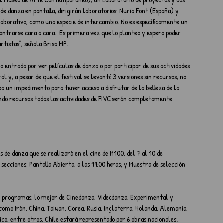
de danza en pantalla, dirigirán laboratorios: Nuria Font (España) y 
aborativo, como una especie de intercambio. No es específicamente un 
ontrarse cara a cara.  Es primera vez que lo planteo y espero poder 
tistas”, señala Brisa MP.
entrada por ver películas de danza o por participar de sus actividades 
l y, a pesar de que el festival se levantó 3 versiones sin recursos, no 
a un impedimento para tener acceso a disfrutar de la belleza de la 
ndo recursos todas las actividades de FIVC serán completamente 
 de danza que se realizará en el cine de M100, del 7 al 10 de 
ecciones: Pantalla Abierta, a las 19:00 horas; y Muestra de selección 
ro programas, lo mejor de Cinedanza, Videodanza, Experimental y 
omo Irán, China, Taiwan, Corea, Rusia, Inglaterra, Holanda, Alemania, 
co, entre otros. Chile estará representado por 6 obras nacionales.