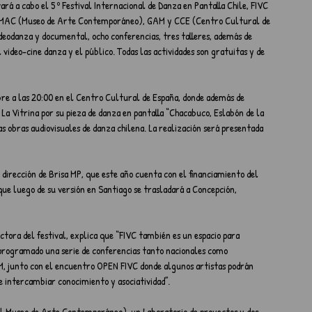
vará a cabo el 5 º Festival Internacional de Danza en Pantalla Chile, FIVC 
00, MAC (Museo de Arte Contemporáneo), GAM y CCE (Centro Cultural de 
deodanza y documental, ocho conferencias, tres talleres, además de  
video-cine danza y el público. Todas las actividades son gratuitas y de 
mbre a las 20:00 en el Centro Cultural de España, donde además de 
La Vitrina por su pieza de danza en pantalla “Chacabuco, Eslabón de la 
s obras audiovisuales de danza chilena. La realización será presentada 
dirección de Brisa MP, que este año cuenta con el financiamiento del 
que luego de su versión en Santiago se trasladará a Concepción, 
ectora del festival, explica que “FIVC también es un espacio para 
 programado una serie de conferencias tanto nacionales como 
M, junto con el encuentro OPEN FIVC donde algunos artistas podrán 
e intercambiar conocimiento y asociatividad”.
 el Museo de Arte Contemporáneo), un Laboratorio de proyectos y dos 