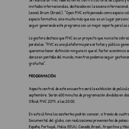
invitados internacionales, destacados en la escena internacional 
Leonel Brum (Brasil). “Open FIVC está pensado como espacio col
espacio formativo, sino mucho más que eso: es un lugar para enc
seguir generando este programa con un mejor soporte para los ar
La gestora destaca que FIVC es un proyecto que nunca ha cobrado 
paralelas: “FIVC es una plataforma para artistas y público genera
queremos hacer distinción ninguna ni que el factor económico se
danza en pantalla del mundo, mientras podamos seguir gestiona
gratuitas”.
PROGRAMACIÓN
Aspecto central de este encuentro será la exhibición de películas
septiembre. Serán 600 minutos de programación divididos en dos s
Oficial FIVC 2017, a las 20:00.
En esta última los asistentes podrán conocer, a través de cuat
Documental del globo, con realizaciones provenientes de países c
España, Portugal, Italia, EEUU, Canadá, Brasil, Argentina y Méxi