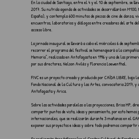
En la ciudad de Santiago, entre el 4 y el 10 de septiembre, se lle
2017. Su nutrida agenda de actividades se desarrollará en M1
España), y contempla 600 minutos de piezas de cine de danza, vi
encuentros, laboratorios y diálogos entre creadores del arte del 
acceso libre.
La jornada inaugural se llevará a cabo el miércoles 6 de septie
recorrer el programa del festival se homenajeará a la compañía 
Memoria”, realizada en Antofagasta en 1996 y una de las primera
por sus directores, Nelson Avilés y Florencia Loewenthal.
FIVC es un proyecto creado y producido por CAÍDA LIBRE, bajo la 
Fondo Nacional de la Cultura y las Artes, convocatoria 2017, y 
Antofagasta y Arica.
Sobre las actividades paralelas a las proyecciones, Brisa MP, dir
compartir puntos de vista, ideas y pensamiento, por esto hemos
internacionales, que se realizarán durante 3 mañanas en el GA
exponer sus proyectos e ideas y sobre todo podremos compartir 
Se realizarán tres talleres (en el Centro Cultural de España y