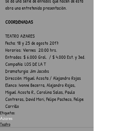
se da una serie de enredos que hacen de esta 
obra una entretenida presentación.
COORDENADAS
TEATRO AZARES
Fecha: 18 y 25 de agosto 2017
Horarios: Viernes  20:00 hrs. 
Entradas: $ 6.000 Gral.  / $ 4.000 Est. y 3ed. 
Compañía: LOS DE LA T
Dramaturgia: Jim Jacobs
Dirección: Miguel Acosta / Alejandro Rojas
Elenco: Ivonne Becerra, Alejandro Rojas, 
Miguel Acosta R., Carolina Salas, Paula 
Contreras, David Mori, Felipe Pacheco, Felipe 
Carrillo
Etiquetas:
Azares
Teatro