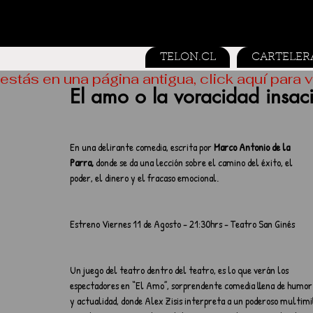
TELON.CL
CARTELER
estás en una página antigua, click aquí para v
El amo o la voracidad insac
En una delirante comedia, escrita por 
Marco Antonio de la 
Parra,
 donde se da una lección sobre el camino del éxito, el 
poder, el dinero y el fracaso emocional. 
Estreno Viernes 11 de Agosto - 21:30hrs - Teatro San Ginés 
Un juego del teatro dentro del teatro, es lo que verán los 
espectadores en “El Amo”, sorprendente comedia llena de humor
y actualidad, donde Alex Zisis interpreta a un poderoso multimil