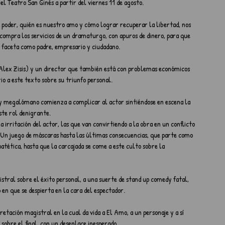
el Teatro San Ginés a partir del viernes 11 de agosto.
 poder, quién es nuestro amo y cómo lograr recuperar la libertad, nos 
compra los servicios de un dramaturgo, con apuros de dinero, para que 
e faceta como padre, empresario y ciudadano.
(Alex Zisis) y un director que también está con problemas económicos 
rio a este texto sobre su triunfo personal. 
o y megalómano comienza a complicar al actor sintiéndose en escena la 
ste rol denigrante.
a irritación del actor, las que van convirtiendo a la obra en un conflicto 
. Un juego de máscaras hasta las últimas consecuencias, que parte como 
atética, hasta que la carcajada se come a este culto sobre la 
stral sobre el éxito personal, a una suerte de stand up comedy fatal, 
en que se despierta en la cara del espectador.
retación magistral en la cual da vida a El Amo, a un personaje y a sí 
sobre el final, con un desenlace inesperado.