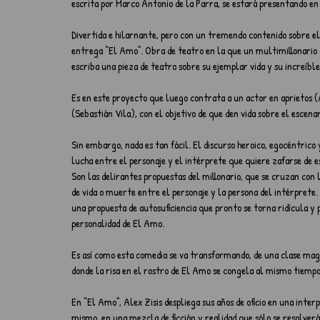
escrita por Marco Antonio de la Parra, se estará presentando en 
Divertida e hilarnante, pero con un tremendo contenido sobre el
entrega “El Amo”. Obra de teatro en la que un multimillonario 
escriba una pieza de teatro sobre su ejemplar vida y su increíbl
Es en este proyecto que luego contrata a un actor en aprietos 
(Sebastián Vila), con el objetivo de que den vida sobre el escena
Sin embargo, nada es tan fácil. El discurso heroico, egocéntric
lucha entre el personaje y el intérprete que quiere zafarse de e
Son las delirantes propuestas del millonario, que se cruzan con l
de vida o muerte entre el personaje y la persona del intérprete
una propuesta de autosuficiencia que pronto se torna ridícula y p
personalidad de El Amo.
Es así como esta comedia se va transformando, de una clase magi
donde la risa en el rostro de El Amo se congela al mismo tiempo 
En “El Amo”, Alex Zisis despliega sus años de oficio en una interp
mismo, en una mezcla de ficción y realidad que sólo se resolverá 