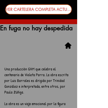
VER CARTELERA COMPLETA ACTUALIZADA
En fuga no hay despedida
Una producción GAM que celebra el 
centenario de Violeta Parra. La obra escrita 
por Luis Barrales es dirigida por Trinidad 
González e interpretada, entre otros, por 
Paula Zúñiga.
La obra es un viaje emocional por la figura 