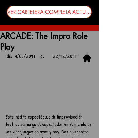
VER CARTELERA COMPLETA ACTUALIZADA
ARCADE: The Impro Role
Play
 del  4/08/2017    al       22/12/2017        
Este inédito espectáculo de improvisación 
teatral sumerge al espectador en el mundo de 
los videojuegos de ayer y hoy. Dos hilarantes 