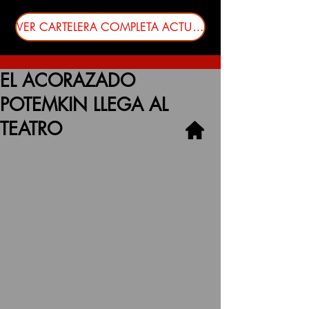
VER CARTELERA COMPLETA ACTUALIZADA
EL ACORAZADO
POTEMKIN LLEGA AL
TEATRO