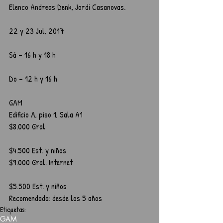
Elenco Andreas Denk, Jordi Casanovas.
22 y 23 Jul, 2017
Sá – 16 h y 18 h
Do – 12 h y 16 h
GAM
Edificio A, piso 1, Sala A1
$8.000 Gral
$4.500 Est. y niños
$9.000 Gral. Internet
$5.500 Est. y niños
Recomendada: desde los 5 años
Etiquetas:
GAM