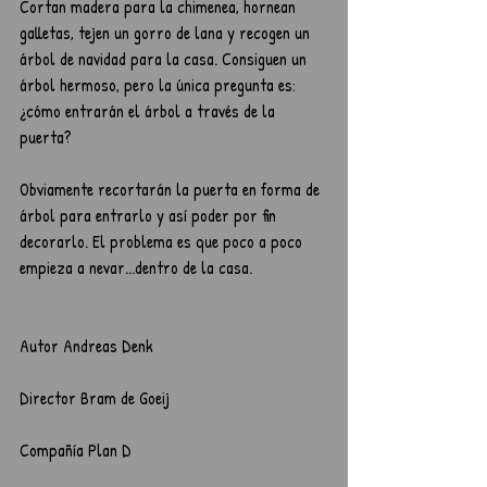
Cortan madera para la chimenea, hornean 
galletas, tejen un gorro de lana y recogen un 
árbol de navidad para la casa. Consiguen un 
árbol hermoso, pero la única pregunta es: 
¿cómo entrarán el árbol a través de la 
puerta?
Obviamente recortarán la puerta en forma de 
árbol para entrarlo y así poder por fin 
decorarlo. El problema es que poco a poco 
empieza a nevar...dentro de la casa.
Autor Andreas Denk 
Director Bram de Goeij 
Compañía Plan D 