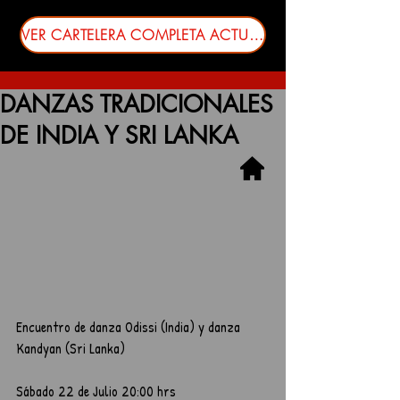
VER CARTELERA COMPLETA ACTUALIZADA
DANZAS TRADICIONALES
DE INDIA Y SRI LANKA
Encuentro de danza Odissi (India) y danza 
Kandyan (Sri Lanka)
Sábado 22 de Julio 20:00 hrs