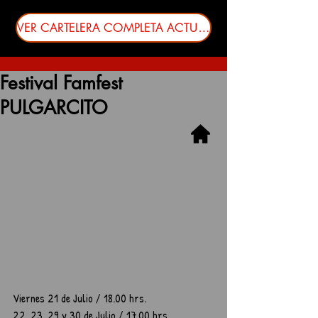
VER CARTELERA COMPLETA ACTUALIZADA
Festival Famfest
PULGARCITO
Viernes 21 de Julio / 18.00 hrs.
22, 23, 29 y 30 de Julio / 17.00 hrs.