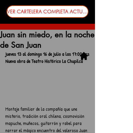
VER CARTELERA COMPLETA ACTUALIZADA
Juan sin miedo, en la noche
de San Juan
jueves 13 al domingo 16 de julio a las 17:00 hrs
Nueva obra de Teatro Histórico La Chupilca
Montaje familiar de la compañía que une 
misterio, tradición oral chilena, cosmovisión 
mapuche, muñecos, guitarrón y rabel para 
narrar el mágico encuentro del valeroso Juan 