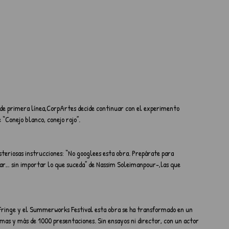
 de primera línea,CorpArtes decide continuar con el experimento 
“Conejo blanco, conejo rojo”.
teriosas instrucciones: “No googlees esta obra. Prepárate para 
ar… sin importar lo que suceda” de Nassim Soleimanpour-,las que 
 Fringe y el Summerworks Festival esta obra se ha transformado en un 
omas y más de 1000 presentaciones. Sin ensayos ni director, con un actor 