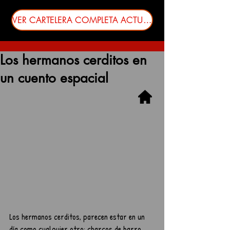
VER CARTELERA COMPLETA ACTUALIZADA
Los hermanos cerditos en
un cuento espacial
Los hermanos cerditos, parecen estar en un 
día como cualquier otro; charcos de barro, 