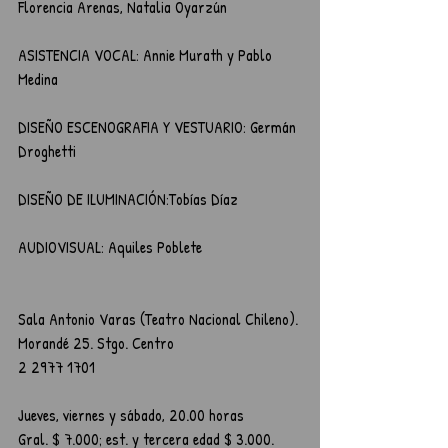
Florencia Arenas, Natalia Oyarzún
ASISTENCIA VOCAL: Annie Murath y Pablo 
Medina
DISEÑO ESCENOGRAFIA Y VESTUARIO: Germán 
Droghetti
DISEÑO DE ILUMINACIÓN:Tobías Díaz
AUDIOVISUAL: Aquiles Poblete
Sala Antonio Varas (Teatro Nacional Chileno).
Morandé 25. Stgo. Centro
2 2977 1701
Jueves, viernes y sábado, 20.00 horas
Gral. $ 7.000; est. y tercera edad $ 3.000.