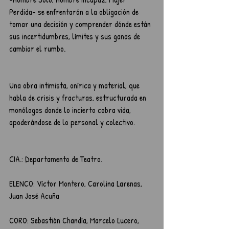
Perdida- se enfrentarán a la obligación de 
tomar una decisión y comprender dónde están 
sus incertidumbres, límites y sus ganas de 
cambiar el rumbo.
Una obra intimista, onírica y material, que 
habla de crisis y fracturas, estructurada en 
monólogos donde lo incierto cobra vida, 
apoderándose de lo personal y colectivo.
CIA.: Departamento de Teatro.
ELENCO: Víctor Montero, Carolina Larenas, 
Juan José Acuña
CORO: Sebastián Chandía, Marcelo Lucero, 