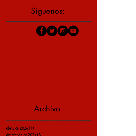
estás en una página antigua, click aquí para v
Síguenos:
Archivo
abril de 2026
(1)
1 entrada
diciembre de 2024
(3)
3 entradas