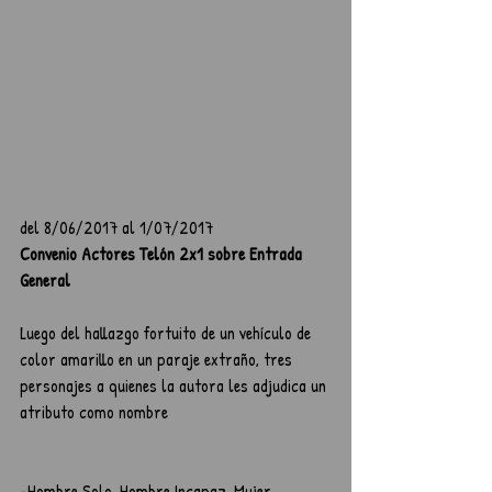
del 8/06/2017 al 1/07/2017
Convenio Actores Telón 2x1 sobre Entrada 
General
Luego del hallazgo fortuito de un vehículo de 
color amarillo en un paraje extraño, tres 
personajes a quienes la autora les adjudica un 
atributo como nombre
-Hombre Solo, Hombre Incapaz, Mujer 