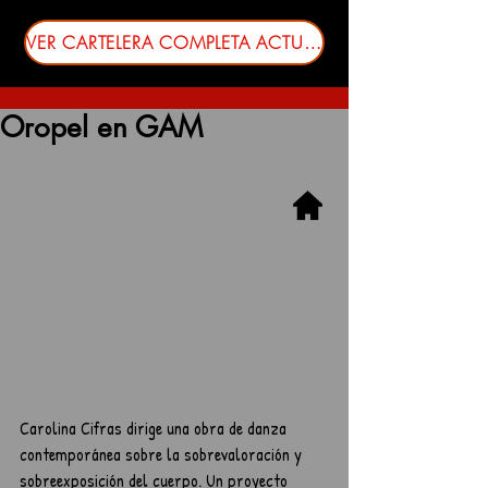
VER CARTELERA COMPLETA ACTUALIZADA
Oropel en GAM
Carolina Cifras dirige una obra de danza 
contemporánea sobre la sobrevaloración y 
sobreexposición del cuerpo. Un proyecto 