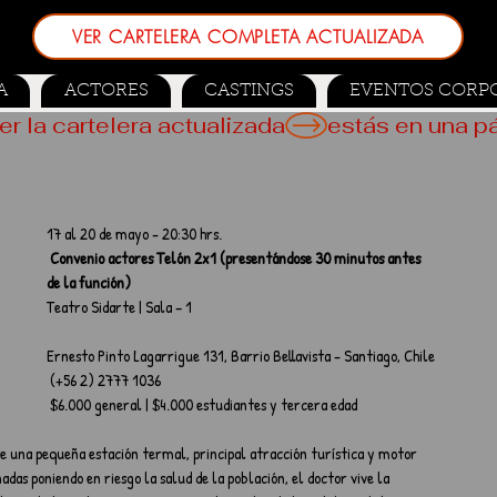
VER CARTELERA COMPLETA ACTUALIZADA
A
ACTORES
CASTINGS
EVENTOS CORP
er la cartelera actualizada
17 al 20 de mayo - 20:30 hrs.
Convenio actores Telón 2x1 (presentándose 30 minutos antes 
de la función)
Teatro Sidarte | Sala – 1
Ernesto Pinto Lagarrigue 131, Barrio Bellavista - Santiago, Chile
 (+56 2) 2777 1036
 $6.000 general | $4.000 estudiantes y tercera edad
de una pequeña estación termal, principal atracción turística y motor 
das poniendo en riesgo la salud de la población, el doctor vive la 