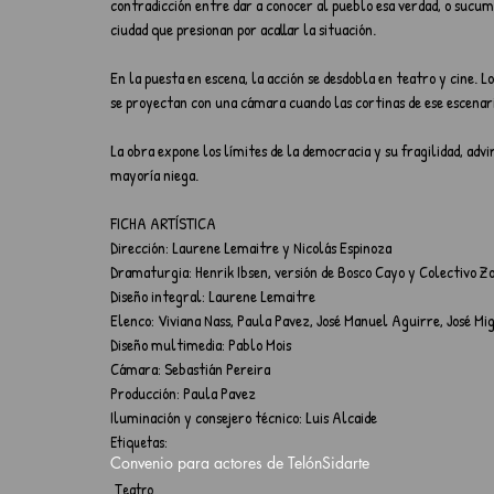
contradicción entre dar a conocer al pueblo esa verdad, o sucumb
ciudad que presionan por acallar la situación.
En la puesta en escena, la acción se desdobla en teatro y cine. L
se proyectan con una cámara cuando las cortinas de ese escenario
La obra expone los límites de la democracia y su fragilidad, advir
mayoría niega. 
FICHA ARTÍSTICA
Dirección: Laurene Lemaitre y Nicolás Espinoza
Dramaturgia: Henrik Ibsen, versión de Bosco Cayo y Colectivo Z
Diseño integral: Laurene Lemaitre
Elenco: Viviana Nass, Paula Pavez, José Manuel Aguirre, José Mi
Diseño multimedia: Pablo Mois
Cámara: Sebastián Pereira
Producción: Paula Pavez
Iluminación y consejero técnico: Luis Alcaide
Etiquetas:
Convenio para actores de Telón
Sidarte
Teatro