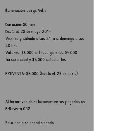
Iluminación: Jorge Velis
Duración: 80 min
Del 5 al 28 de mayo 2017
Viernes y sábado a las 21 hrs, domingo a las 
20 hrs.
Valores: $6.000 entrada general, $4.000 
tercera edad y $3.000 estudiantes
PREVENTA: $3.000 (hasta el 28 de abril)
Alternativas de estacionamientos pagados en 
Bellavista 052
Sala con aire acondicionado