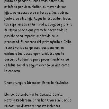
punto de perder su casa tras haber sido 
estafada por José Matías, el mayor de sus 
hijos, para escaparse a Europa. Los padres, 
junto a su otra hija Augusta, depositan todas 
las esperanzas en Gertrudis, abogada y prima 
de María Gracia que promete hacer todo lo 
posible para impedir la pérdida de la 
propiedad. El regreso del primogénito a Chile 
traerá varias sorpresas que pondrán en 
evidencia las pocas oportunidades que le 
quedan a la familia para poder mantener su 
estatus social y seguir viviendo la vida como 
la conocen.
Dramaturgia y D​​​​​​irección: Ernesto Meléndez.
Elenco: Colomba Horta, Gonzalo Canelo, 
Natalia Reddersen, Christian Oyarzún, Cecilia 
Muñoz, FaridLazen y Ernesto Meléndez.