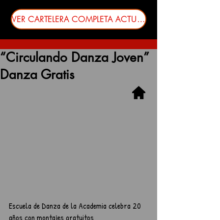
VER CARTELERA COMPLETA ACTUALIZADA
“Circulando Danza Joven”
Danza Gratis
Escuela de Danza de la Academia celebra 20 
años con montajes gratuitos