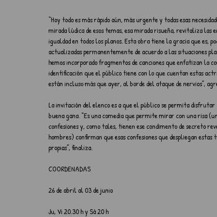
“Hoy todo es más rápido aún, más urgente y todas esas necesidades
mirada lúdica de esos temas, esa mirada risueña, revitaliza las e
igualdad en todos los planos. Esta obra tiene la gracia que es, p
actualizadas permanentemente de acuerdo a las situaciones plan
hemos incorporado fragmentos de canciones que enfatizan la comi
identificación que el público tiene con lo que cuentan estas actr
están incluso más que ayer, al borde del ataque de nervios”, agr
La invitación del elenco es a que el público se permita disfrutar
buena gana. “Es una comedia que permite mirar con una risa (una
confesiones y, como tales, tienen ese condimento de secreto reve
hombres) confirman que esas confesiones que despliegan estas tr
propias”, finaliza.
COORDENADAS
26 de abril al 03 de junio
Ju, Vi 20.30 h y Sá 20 h