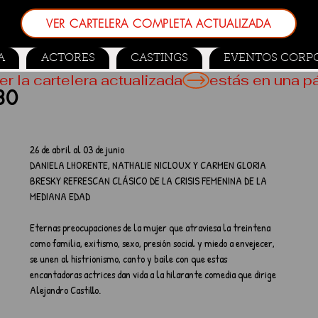
VER CARTELERA COMPLETA ACTUALIZADA
A
ACTORES
CASTINGS
EVENTOS CORP
er la cartelera actualizada
30
26 de abril al 03 de junio
DANIELA LHORENTE, NATHALIE NICLOUX Y CARMEN GLORIA 
BRESKY REFRESCAN CLÁSICO DE LA CRISIS FEMENINA DE LA 
MEDIANA EDAD
Eternas preocupaciones de la mujer que atraviesa la treintena 
como familia, exitismo, sexo, presión social y miedo a envejecer, 
se unen al histrionismo, canto y baile con que estas 
encantadoras actrices dan vida a la hilarante comedia que dirige 
Alejandro Castillo.