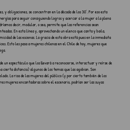
, y obligaciones, se concentran en la década de los 30’. Por eso esta 
nergías para seguir consiguiendo logros y acercar a la mujer a la plena 
odríamos decir, modular, o sea, permite que las referencias sean 
teadas. En esta línea y, aprovechando un elenco que canta y baila, 
cidad de las escenas. La gracia de esta obra está pues en la inmediata 
ices. Esto les pasa a mujeres chilenas en el Chile de hoy, mujeres que 
ega.
 de un espectáculo que los llevará a reconocerse, interactuar y reírse de 
 cierta distancia) algunos de los temas que las agobian. Son 
lado. La risa de las mujeres del público (y por cierto también de los 
es mujeres encantadoras sobre el escenario, podrían ser las suyas 