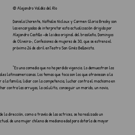
© Alejandro Valdés del Río
Daniela Lhorente, Nathalie Nicloux y Carmen Gloria Bresky son 
las encargadas de interpretar esta actualización dirigida por 
Alejandro Castillo –de la idea original del brasileño, Domingos 
de Oliveira–, Confesiones de mujeres de 30, que se estrena el 
próximo 26 de abril enTeatro San Ginés Bellavista.
“Es una comedia que no ha perdido vigencia. Lo demuestran los 
les latinoamericanas. Los temas que toca son los que atraviesan a la 
 a la familia, lidiar con la competencia, luchar contra el machismo en 
ar contra las arrugas, la celulitis, conseguir un marido, un novio, 
e la dirección, como a través de las actrices, se ha realizado un 
actual de una mujer chilena de mediana edad para dotarla de mayor 