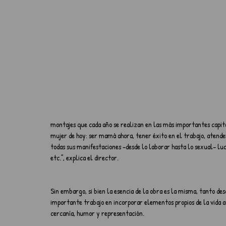
montajes que cada año se realizan en las más importantes capita
mujer de hoy: ser mamá ahora, tener éxito en el trabajo, atender
todas sus manifestaciones –desde lo laborar hasta lo sexual– luch
etc.”, explica el director.
Sin embargo, si bien la esencia de la obra es la misma, tanto desd
importante trabajo en incorporar elementos propios de la vida 
cercanía, humor y representación.  