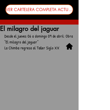
VER CARTELERA COMPLETA ACTUALIZADA
El milagro del jaguar
Desde el jueves 06 a domingo 09 de abril: Obra 
“El milagro del jaguar”
La Chimba regresa al Taller Siglo XX