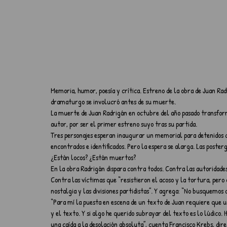
Memoria, humor, poesía y crítica. Estreno de la obra de Juan Rad
dramaturgo se involucró antes de su muerte.
La muerte de Juan Radrigán en octubre del año pasado transfor
autor, por ser el primer estreno suyo tras su partida.
Tres personajes esperan inaugurar un memorial para detenidos de
encontrados e identificados. Pero la espera se alarga. Las poste
¿Están locos? ¿Están muertos?
En la obra Radrigán dispara contra todos. Contra las autoridades
Contra las víctimas que “resistieron el acoso y la tortura, pero q
nostalgia y las divisiones partidistas”. Y agrega: “No busquemos
“Para mí la puesta en escena de un texto de Juan requiere que u
y el texto. Y si algo he querido subrayar del texto es lo lúdico
una caída a la desolación absoluta”, cuenta Francisco Krebs, dir