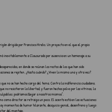
rigán dirigida por Francisco Krebs. Un proyecto en el que el propio 
mó inevitablemente a Clausurado por ausencia en un homenaje a su 
saparecidos, en donde se reúnan los restos de los que han sido 
rgaciones se repiten. ¿Hasta cuándo? ¿Viven lo mismo una y otra vez? 
 que no se han hecho cargo del tema. Contra la indiferencia ciudadana. 
ue no resistieron la libertad, y fueron hechos polvo por las vitrinas, la 
 culpables: podríamos llegar a nosotros mismos”.
no como director se retraiga un poco. El acento está en las actuaciones 
. Hay momentos de humor hilarante, desquicio genial, desenfreno y luego 
ector del montaje.