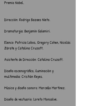
Premio Nobel.
Dirección: Rodrigo Bazaes Nieto.
Dramaturgia: Benjamín Galemiri.
Elenco: Patricia Lobos, Gregory Cohen, Nicolás 
Zárate y Catalina Cruzatt.
Asistente de Dirección: Catalina Cruzatt.
Diseño escenográfico, iluminación y 
multimedia: Cristián Reyes.
Música y diseño sonoro: Marcello Martínez.
Diseño de vestuario: Loreto Monsalve.