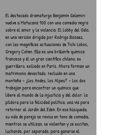
El destacado dramaturgo Benjamín Galemiri 
vuelve a Matucana 100 con una comedia negra 
sobre el amor y la violencia: El Lobby del Odio, 
en una versión dirigida por Rodrigo Bazaes, 
con las magníficas actuaciones de Tichi Lobos, 
Gregory Cohen. Ella es una brillante química 
francesa y él un gran científico chileno, ex 
guerrillero, exiliado en París. Ahora forman un 
matrimonio devastado, recluido en una 
montaña – ¿los Andes, los Alpes? – Los dos 
trabajan para encontrar un químico que 
libere al mundo de la injusticia y del dolor: la 
píldora para la felicidad política, una vía para 
retornar al Jardín del Edeń. En esa búsqueda, 
su vida de pareja se revisa en tono de comedia, 
mientras se utilizan, se violentan y se excitan, 
luchando, por separado, para ganarse el 