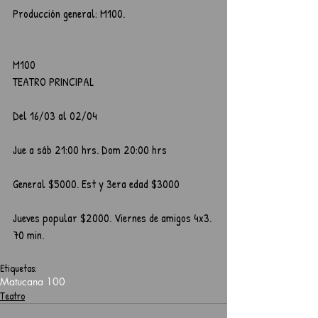
Producción general: M100.
M100
TEATRO PRINCIPAL
Del 16/03 al 02/04
Jue a sáb 21:00 hrs. Dom 20:00 hrs
General $5000. Est y 3era edad $3000
Jueves popular $2000. Viernes de amigos 4x3. 
70 min.
Etiquetas:
Matucana 100
Teatro