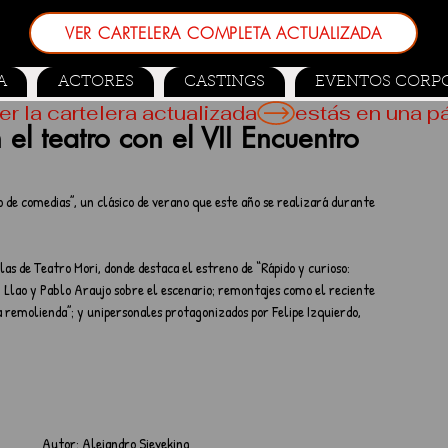
VER CARTELERA COMPLETA ACTUALIZADA
A
ACTORES
CASTINGS
EVENTOS CORP
er la cartelera actualizada
 el teatro con el VII Encuentro
 de comedias”, un clásico de verano que este año se realizará durante 
as de Teatro Mori, donde destaca el estreno de “Rápido y curioso: 
Llao y Pablo Araujo sobre el escenario; remontajes como el reciente 
 remolienda”; y unipersonales protagonizados por Felipe Izquierdo, 
Autor: Alejandro Sieveking