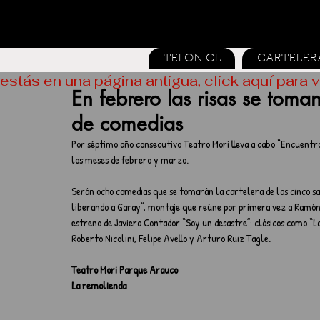
TELON.CL
CARTELER
estás en una página antigua, click aquí para v
En febrero las risas se toman
de comedias
Por séptimo año consecutivo Teatro Mori lleva a cabo “Encuentro
los meses de febrero y marzo.
Serán ocho comedias que se tomarán la cartelera de las cinco sal
liberando a Garay”, montaje que reúne por primera vez a Ramón 
estreno de Javiera Contador “Soy un desastre”; clásicos como “La
Roberto Nicolini, Felipe Avello y Arturo Ruiz Tagle.
Teatro Mori Parque Arauco
La remolienda