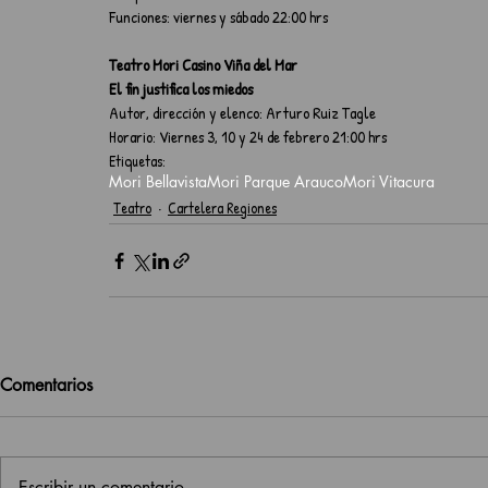
Funciones: viernes y sábado 22:00 hrs
Teatro Mori Casino Viña del Mar
El fin justifica los miedos
Autor, dirección y elenco: Arturo Ruiz Tagle                                         
Horario: Viernes 3, 10 y 24 de febrero 21:00 hrs
Etiquetas:
Mori Bellavista
Mori Parque Arauco
Mori Vitacura
Teatro
Cartelera Regiones
Comentarios
Escribir un comentario...