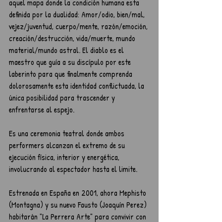
aquel mapa donde la condición humana esta 
definida por la dualidad: Amor/odio, bien/mal, 
vejez/juventud, cuerpo/mente, razón/emoción, 
creación/destrucción, vida/muerte, mundo 
material/mundo astral. El diablo es el 
maestro que guía a su discípulo por este 
laberinto para que finalmente comprenda 
dolorosamente esta identidad conflictuada, la 
única posibilidad para trascender y 
enfrentarse al espejo.
Es una ceremonia teatral donde ambos 
performers alcanzan el extremo de su 
ejecución física, interior y energética, 
involucrando al espectador hasta el limite.
Estrenada en España en 2001, ahora Mephisto 
(Montagna) y su nuevo Fausto (Joaquín Perez) 
habitarán "La Perrera Arte" para convivir con 