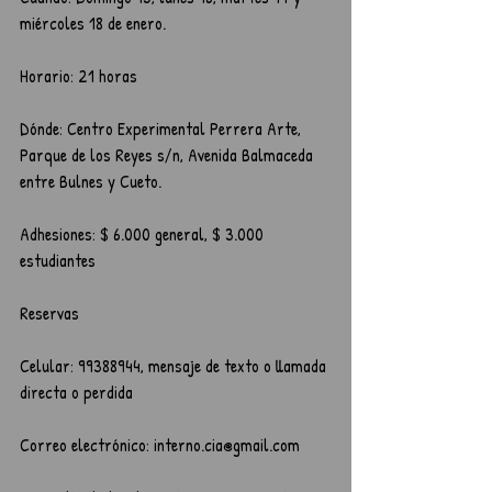
miércoles 18 de enero.
Horario: 21 horas
Dónde: Centro Experimental Perrera Arte, 
Parque de los Reyes s/n, Avenida Balmaceda 
entre Bulnes y Cueto.
Adhesiones: $ 6.000 general, $ 3.000 
estudiantes
Reservas
Celular: 99388944, mensaje de texto o llamada 
directa o perdida
Correo electrónico: interno.cia@gmail.com