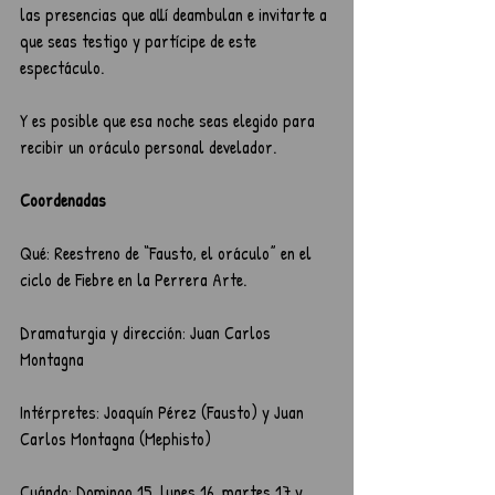
las presencias que allí deambulan e invitarte a 
que seas testigo y partícipe de este 
espectáculo.
Y es posible que esa noche seas elegido para 
recibir un oráculo personal develador.
Coordenadas
Qué: Reestreno de “Fausto, el oráculo” en el 
ciclo de Fiebre en la Perrera Arte.
Dramaturgia y dirección: Juan Carlos 
Montagna
Intérpretes: Joaquín Pérez (Fausto) y Juan 
Carlos Montagna (Mephisto)
Cuándo: Domingo 15, lunes 16, martes 17 y 