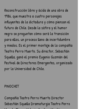
Reconstrucción libre y ácida de una obra de 
1986, que muestra a cuatro personajes 
influyentes de la dictadura y cómo piensan el 
futuro de Chile. Desde la sátira y el humor 
negro se preguntan cómo será la transición 
para ellos, un proceso lleno de incertidumbre 
y miedos. Es el primer montaje de la compañía 
Teatro Perro Muerto. Su director, Sebastián 
Squella, ganó el premio Eugenio Guzmán del 
Festival de Directores Emergentes, organizado 
por la Universidad de Chile.
PINOCHET
Compañía Teatro Perro Muerto Director 
Sebastián Squella Dramaturgia Teatro Perro 