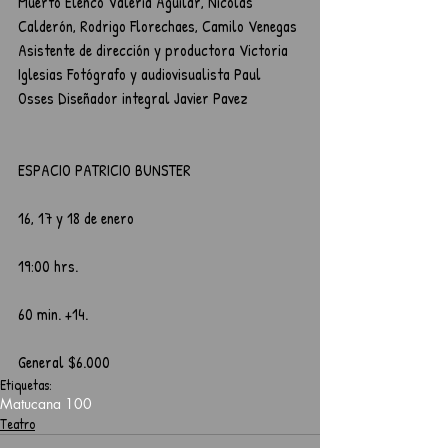
Muerto Elenco Valeria Aguilar, Nicolás 
Calderón, Rodrigo Florechaes, Camilo Venegas 
Asistente de dirección y productora Victoria 
Iglesias Fotógrafo y audiovisualista Paul 
Osses Diseñador integral Javier Pavez
ESPACIO PATRICIO BUNSTER
16, 17 y 18 de enero
19:00 hrs.
60 min. +14.
General $6.000
Etiquetas:
Matucana 100
Teatro