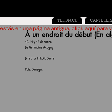
TELON.CL
CARTELER
estás en una página antigua, click aquí para v
À un endroit du début (En al
10, 11 y 12 de enero
De Germaine Acogny 
Director Mikaël Serre
País: Senegal