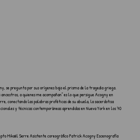
y, se pregunta por sus orígenes bajo el prisma de la tragedia griega. 
los ancestros, a quienes me acompañan” es lo que persigue Acogny en 
re, conectando las palabras proféticas de su abuela, la sacerdotisa 
icionales y técnicas contemporáneas aprendidas en Nueva York en los 70 
to Mikaël Serre Asistente coreográfico Patrick Acogny Escenografía 