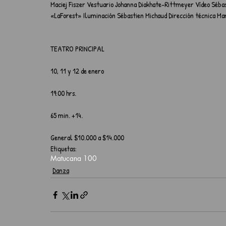
Maciej Fiszer Vestuario Johanna Diakhate-Rittmeyer Vídeo Sébas
«LaForest» Iluminación Sébastien Michaud Dirección técnica Ma
TEATRO PRINCIPAL
10, 11 y 12 de enero
19:00 hrs.
65 min. +14.
General $10.000 a $14.000
Etiquetas:
Matucana 100
Danza