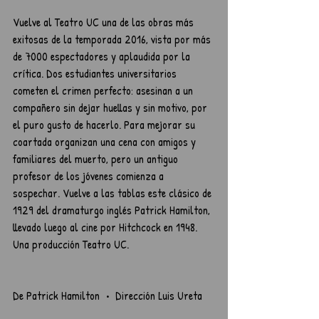
Vuelve al Teatro UC una de las obras más 
exitosas de la temporada 2016, vista por más 
de 7000 espectadores y aplaudida por la 
crítica. Dos estudiantes universitarios 
cometen el crimen perfecto: asesinan a un 
compañero sin dejar huellas y sin motivo, por 
el puro gusto de hacerlo. Para mejorar su 
coartada organizan una cena con amigos y 
familiares del muerto, pero un antiguo 
profesor de los jóvenes comienza a 
sospechar. Vuelve a las tablas este clásico de 
1929 del dramaturgo inglés Patrick Hamilton, 
llevado luego al cine por Hitchcock en 1948. 
Una producción Teatro UC.
De Patrick Hamilton  •  Dirección Luis Ureta 