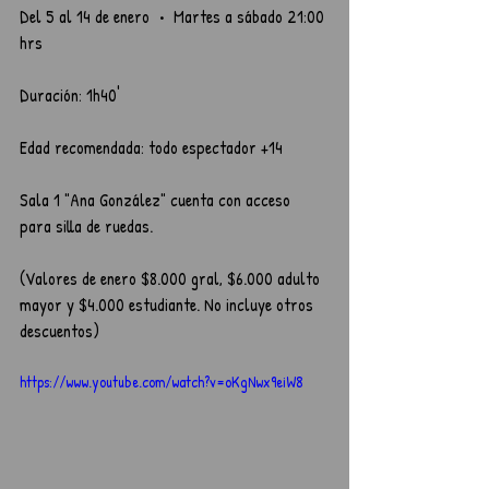
Del 5 al 14 de enero  •  Martes a sábado 21:00 
hrs
Duración: 1h40'
Edad recomendada: todo espectador +14
Sala 1 "Ana González" cuenta con acceso 
para silla de ruedas.
(Valores de enero $8.000 gral, $6.000 adulto 
mayor y $4.000 estudiante. No incluye otros 
descuentos)
https://www.youtube.com/watch?v=oKgNwx9eiW8