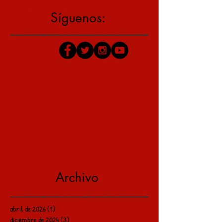
estás en una página antigua, click aquí para v
Síguenos:
Archivo
abril de 2026
(1)
1 entrada
diciembre de 2024
(3)
3 entradas