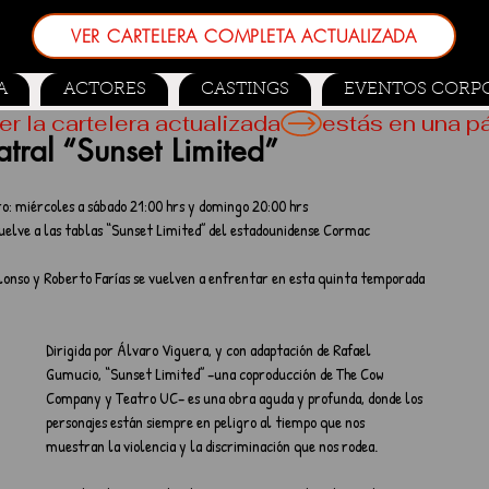
VER CARTELERA COMPLETA ACTUALIZADA
A
ACTORES
CASTINGS
EVENTOS CORP
er la cartelera actualizada
atral “Sunset Limited”
ro: miércoles a sábado 21:00 hrs y domingo 20:00 hrs  
vuelve a las tablas “Sunset Limited” del estadounidense Cormac 
Alonso y Roberto Farías se vuelven a enfrentar en esta quinta temporada 
Dirigida por Álvaro Viguera, y con adaptación de Rafael 
Gumucio, “Sunset Limited” –una coproducción de The Cow 
Company y Teatro UC– es una obra aguda y profunda, donde los 
personajes están siempre en peligro al tiempo que nos 
muestran la violencia y la discriminación que nos rodea.