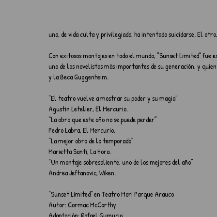
uno, de vida culta y privilegiada, ha intentado suicidarse. El otr
Con exitosos montajes en todo el mundo, “Sunset Limited” fue 
uno de los novelistas más importantes de su generación, y quien
y la Beca Guggenheim.
“El teatro vuelve a mostrar su poder y su magia"
Agustin Letelier, El Mercurio.
“La obra que este año no se puede perder”
Pedro Labra, El Mercurio.
“La mejor obra de la temporada”
Marietta Santi, La Hora.
“Un montaje sobresaliente, uno de los mejores del año”
Andrea Jeftanovic, Wiken.
“Sunset Limited” en Teatro Mori Parque Arauco
Autor: Cormac McCarthy
Adaptación: Rafael Gumucio