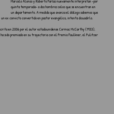
Marcelo Alonso y Roberto Farías nuevamente interpretan -por 
quinta temporada- a dos hombres solos que se encuentran en 
un departamento. A medida que avanza el diálogo sabemos que 
o, un ex convicto convertido en pastor evangélico, intenta disuadirlo.
escrita en 2006 por el autor estadounidense Cormac McCarthy (1933), 
 ha sido premiado en su trayectoria con el Premio Faulkner, el Pulitzer 