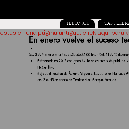
TELON.CL
CARTELER
estás en una página antigua, click aquí para v
En enero vuelve el suceso te
Del 3 al 7 enero: martes a sábado 21:00 hrs - Del 11 al 15 de ene
Estrenada en 2015 con gran éxito de crítica y de público, 
McCarthy.  
Bajo la dirección de Álvaro Viguera, los actores Marcelo 
del 3 al 15 de enero en Teatro Mori Parque Arauco. 