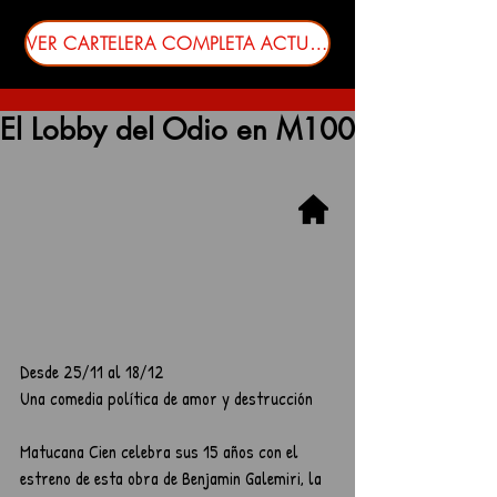
VER CARTELERA COMPLETA ACTUALIZADA
El Lobby del Odio en M100
Desde 25/11 al 18/12
Una comedia política de amor y destrucción
​Matucana Cien celebra sus 15 años con el 
estreno de esta obra de Benjamin Galemiri, la 