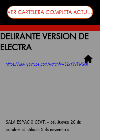
VER CARTELERA COMPLETA ACTUALIZADA
DELIRANTE VERSION DE
ELECTRA
https://www.youtube.com/watch?v=82vYlVTWGx0
SALA ESPACIO CEAT. - del Jueves 20 de 
octubre al sábado 5 de noviembre.