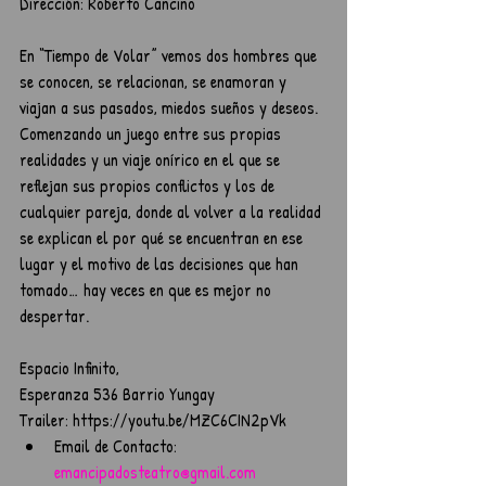
Dirección: Roberto Cancino
En “Tiempo de Volar” vemos dos hombres que 
se conocen, se relacionan, se enamoran y 
viajan a sus pasados, miedos sueños y deseos. 
Comenzando un juego entre sus propias 
realidades y un viaje onírico en el que se 
reflejan sus propios conflictos y los de 
cualquier pareja, donde al volver a la realidad 
se explican el por qué se encuentran en ese 
lugar y el motivo de las decisiones que han 
tomado… hay veces en que es mejor no 
despertar.
Espacio Infinito,
Esperanza 536 Barrio Yungay
Trailer: https://youtu.be/MZC6CIN2pVk 
Email de Contacto: 
emancipadosteatro@gmail.com