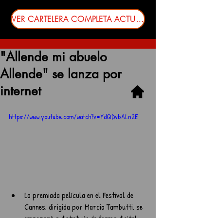
VER CARTELERA COMPLETA ACTUALIZADA
"Allende mi abuelo
Allende" se lanza por
internet
https://www.youtube.com/watch?v=YdQDvbALn2E
La premiada película en el Festival de 
Cannes, dirigida por Marcia Tambutti, se 